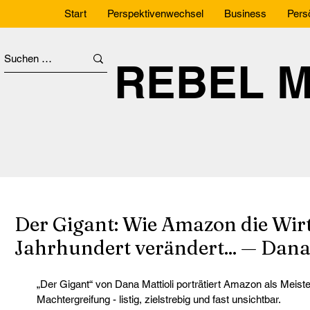
Start
Perspektivenwechsel
Business
Pers
REBEL 
Der Gigant: Wie Amazon die Wirt
Jahrhundert verändert... — Dana
„Der Gigant“ von Dana Mattioli porträtiert Amazon als Meister 
Machtergreifung - listig, zielstrebig und fast unsichtbar.