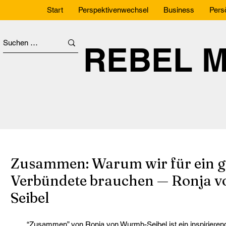
Start
Perspektivenwechsel
Business
Pers
REBEL 
Zusammen: Warum wir für ein g
Verbündete brauchen — Ronja 
Seibel
“Zusammen” von Ronja von Wurmb-Seibel ist ein inspirierend